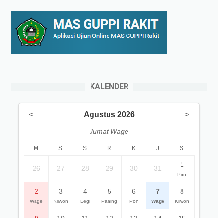
KALENDER
<
Agustus 2026
>
Jumat Wage
M
S
S
R
K
J
S
1
26
27
28
29
30
31
Pon
2
3
4
5
6
7
8
Wage
Kliwon
Legi
Pahing
Pon
Wage
Kliwon
9
10
11
12
13
14
15